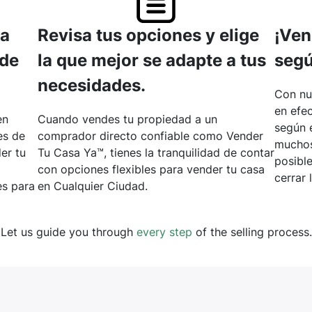
ta
Revisa tus opciones y elige
¡Ven
 de
la que mejor se adapte a tus
segú
necesidades.
Con nu
en efec
en
Cuando vendes tu propiedad a un
según 
es de
comprador directo confiable como Vender
muchos
er tu
Tu Casa Ya™, tienes la tranquilidad de contar
posibl
con opciones flexibles para vender tu casa
cerrar 
s para
en Cualquier Ciudad.
Let us guide you through
every step
of the selling process.