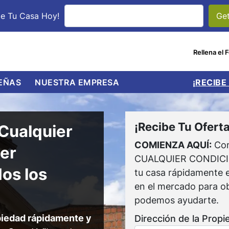
le Tu Casa Hoy!
Rellena el 
UBMENU
EÑAS
NUESTRA EMPRESA
¡RECIBE
¡Recibe Tu Oferta
Cualquier
COMIENZA AQUÍ:
Com
ier
CUALQUIER CONDICIÓN
os los
tu casa rápidamente e
en el mercado para ob
podemos ayudarte.
opiedad rápidamente y
Dirección de la Propi