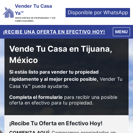
Vender Tu Casa
Disponible por WhatsApp
Ya™
VENTA RÁPIDA DE PROPIEDADES Y SIN
COMPLICACIONES.
¡RECIBE UNA OFERTA EN EFECTIVO HOY!
OPEN M
MENU
Vende Tu Casa en Tijuana,
México
Si estás listo para vender tu propiedad
rápidamente y al mejor precio posible,
Vender Tu
Casa Ya™ puede ayudarte.
Completa el formulario
para recibir una posible
oferta en efectivo para tu propiedad.
¡Recibe Tu Oferta en Efectivo Hoy!
COMIENZA AQUÍ:
Compramos propiedades en