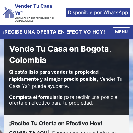
Vender Tu Casa
Disponible por WhatsApp
Ya™
VENTA RÁPIDA DE PROPIEDADES Y SIN
COMPLICACIONES.
¡RECIBE UNA OFERTA EN EFECTIVO HOY!
OPEN M
MENU
Vende Tu Casa en Bogota,
Colombia
Si estás listo para vender tu propiedad
rápidamente y al mejor precio posible,
Vender Tu
Casa Ya™ puede ayudarte.
Completa el formulario
para recibir una posible
oferta en efectivo para tu propiedad.
¡Recibe Tu Oferta en Efectivo Hoy!
COMIENZA AQUÍ:
Compramos propiedades en