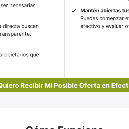
ser necesarias.
Mantén abiertas tu
Puedes comenzar ex
 directa buscan
efectivo y evaluar o
transparente.
e
propietarios que
 Quiero Recibir Mi Posible Oferta en Efect