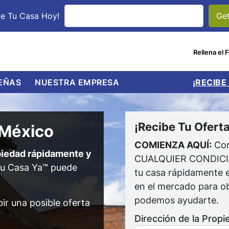
le Tu Casa Hoy!
Rellena el 
UBMENU
EÑAS
NUESTRA EMPRESA
¡RECIBE
¡Recibe Tu Oferta
 México
COMIENZA AQUÍ:
Com
opiedad rápidamente y
CUALQUIER CONDICIÓN
u Casa Ya™ puede
tu casa rápidamente e
en el mercado para ob
podemos ayudarte.
ir una posible oferta
Dirección de la Propi