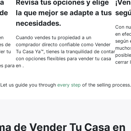
ta
Revisa tus opciones y elige
¡Ven
 de
la que mejor se adapte a tus
segú
necesidades.
Con nu
en efec
en
Cuando vendes tu propiedad a un
según 
es de
comprador directo confiable como Vender
muchos
er tu
Tu Casa Ya™, tienes la tranquilidad de contar
posibl
con opciones flexibles para vender tu casa
cerrar 
s para
en .
Let us guide you through
every step
of the selling process.
rma de Vender Tu Casa en