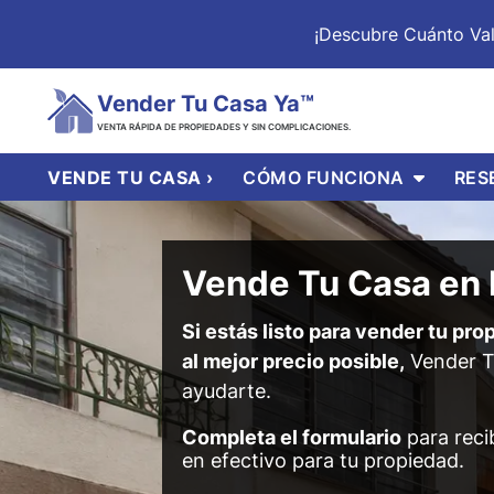
¡Descubre Cuánto Va
Vender Tu Casa Ya™
VENTA RÁPIDA DE PROPIEDADES Y SIN COMPLICACIONES.
OPEN S
VENDE TU CASA ›
CÓMO FUNCIONA
RES
Vende Tu Casa en
Si estás listo para vender tu pr
al mejor precio posible,
Vender T
ayudarte.
Completa el formulario
para recib
en efectivo para tu propiedad.