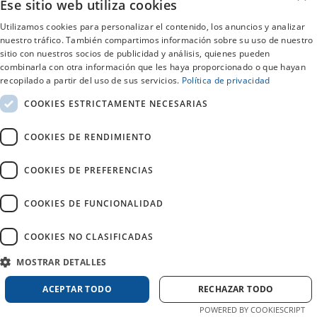
Ese sitio web utiliza cookies
Calpe
Utilizamos cookies para personalizar el contenido, los anuncios y analizar
nuestro tráfico. También compartimos información sobre su uso de nuestro
sitio con nuestros socios de publicidad y análisis, quienes pueden
Calvia
combinarla con otra información que les haya proporcionado o que hayan
recopilado a partir del uso de sus servicios.
Política de privacidad
Cordoba
COOKIES ESTRICTAMENTE NECESARIAS
COOKIES DE RENDIMIENTO
Denia
COOKIES DE PREFERENCIAS
Durango
COOKIES DE FUNCIONALIDAD
Estepona
COOKIES NO CLASIFICADAS
Formentera
MOSTRAR DETALLES
ACEPTAR TODO
RECHAZAR TODO
Fuengirola
POWERED BY COOKIESCRIPT