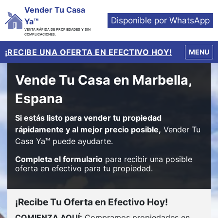
Vender Tu Casa
Disponible por WhatsApp
Ya™
VENTA RÁPIDA DE PROPIEDADES Y SIN
COMPLICACIONES.
¡RECIBE UNA OFERTA EN EFECTIVO HOY!
OPEN M
MENU
Vende Tu Casa en Marbella,
Espana
Si estás listo para vender tu propiedad
rápidamente y al mejor precio posible,
Vender Tu
Casa Ya™ puede ayudarte.
Completa el formulario
para recibir una posible
oferta en efectivo para tu propiedad.
¡Recibe Tu Oferta en Efectivo Hoy!
COMIENZA AQUÍ:
Compramos propiedades en