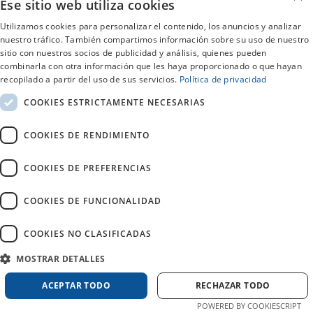
Ese sitio web utiliza cookies
Calvia
Utilizamos cookies para personalizar el contenido, los anuncios y analizar
nuestro tráfico. También compartimos información sobre su uso de nuestro
Cordoba
sitio con nuestros socios de publicidad y análisis, quienes pueden
combinarla con otra información que les haya proporcionado o que hayan
recopilado a partir del uso de sus servicios.
Política de privacidad
Denia
COOKIES ESTRICTAMENTE NECESARIAS
Durango
COOKIES DE RENDIMIENTO
Estepona
COOKIES DE PREFERENCIAS
COOKIES DE FUNCIONALIDAD
Formentera
COOKIES NO CLASIFICADAS
Fuengirola
MOSTRAR DETALLES
Granada
ACEPTAR TODO
RECHAZAR TODO
POWERED BY COOKIESCRIPT