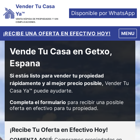
Vender Tu Casa
Disponible por WhatsApp
Ya™
VENTA RÁPIDA DE PROPIEDADES Y SIN
COMPLICACIONES.
¡RECIBE UNA OFERTA EN EFECTIVO HOY!
OPEN M
MENU
Vende Tu Casa en Getxo,
Espana
Si estás listo para vender tu propiedad
rápidamente y al mejor precio posible,
Vender Tu
Casa Ya™ puede ayudarte.
Completa el formulario
para recibir una posible
oferta en efectivo para tu propiedad.
¡Recibe Tu Oferta en Efectivo Hoy!
COMIENZA AQUÍ:
Compramos propiedades en