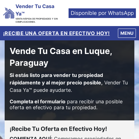
Vender Tu Casa
Disponible por WhatsApp
Ya™
VENTA RÁPIDA DE PROPIEDADES Y SIN
COMPLICACIONES.
¡RECIBE UNA OFERTA EN EFECTIVO HOY!
OPEN M
MENU
Vende Tu Casa en Luque,
Paraguay
Si estás listo para vender tu propiedad
rápidamente y al mejor precio posible,
Vender Tu
Casa Ya™ puede ayudarte.
Completa el formulario
para recibir una posible
oferta en efectivo para tu propiedad.
¡Recibe Tu Oferta en Efectivo Hoy!
COMIENZA AQUÍ:
Compramos propiedades en