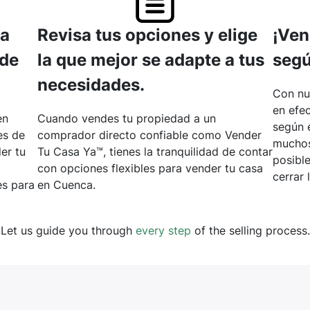
ta
Revisa tus opciones y elige
¡Ven
 de
la que mejor se adapte a tus
segú
necesidades.
Con nu
en efec
en
Cuando vendes tu propiedad a un
según 
es de
comprador directo confiable como Vender
muchos
er tu
Tu Casa Ya™, tienes la tranquilidad de contar
posibl
con opciones flexibles para vender tu casa
cerrar 
s para
en Cuenca.
Let us guide you through
every step
of the selling process.