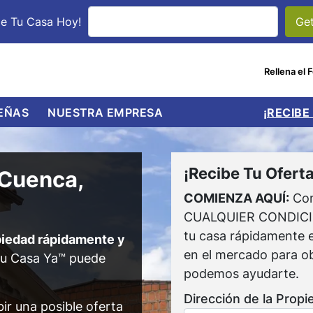
le Tu Casa Hoy!
Rellena el 
UBMENU
EÑAS
NUESTRA EMPRESA
¡RECIBE
¡Recibe Tu Oferta
 Cuenca,
COMIENZA AQUÍ:
Com
CUALQUIER CONDICIÓN
tu casa rápidamente e
opiedad rápidamente y
en el mercado para ob
u Casa Ya™ puede
podemos ayudarte.
Dirección de la Propi
ir una posible oferta