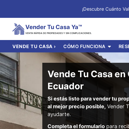
¡Descubre Cuánto Va
Vender Tu Casa Ya™
VENTA RÁPIDA DE PROPIEDADES Y SIN COMPLICACIONES.
OPEN S
VENDE TU CASA ›
CÓMO FUNCIONA
RES
Vende Tu Casa en
Ecuador
Si estás listo para vender tu pr
al mejor precio posible,
Vender T
ayudarte.
Completa el formulario
para recib