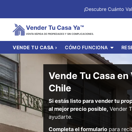
¡Descubre Cuánto Va
Vender Tu Casa Ya™
VENTA RÁPIDA DE PROPIEDADES Y SIN COMPLICACIONES.
OPEN S
VENDE TU CASA ›
CÓMO FUNCIONA
RES
Vende Tu Casa en 
Chile
Si estás listo para vender tu pr
al mejor precio posible,
Vender T
ayudarte.
Completa el formulario
para recib